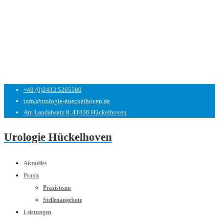
+49 (0)2433 5265580
info@urologie-hueckelhoven.de
Am Landabsatz 8, 41836 Hückelhoven
Urologie Hückelhoven
Aktuelles
Praxis
Praxisteam
Stellenangebote
Leistungen