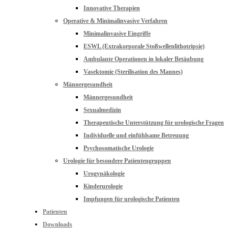
Innovative Therapien
Operative & Minimalinvasive Verfahren
Minimalinvasive Eingriffe
ESWL (Extrakorporale Stoßwellenlithotripsie)
Ambulante Operationen in lokaler Betäubung
Vasektomie (Sterilisation des Mannes)
Männergesundheit
Männergesundheit
Sexualmedizin
Therapeutische Unterstützung für urologische Fragen
Individuelle und einfühlsame Betreuung
Psychosomatische Urologie
Urologie für besondere Patientengruppen
Urogynäkologie
Kinderurologie
Impfungen für urologische Patienten
Patienten
Downloads