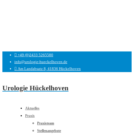
+49 (0)2433 5265580
info@urologie-hueckelhoven.de
Am Landabsatz 8, 41836 Hückelhoven
Urologie Hückelhoven
Aktuelles
Praxis
Praxisteam
Stellenangebote